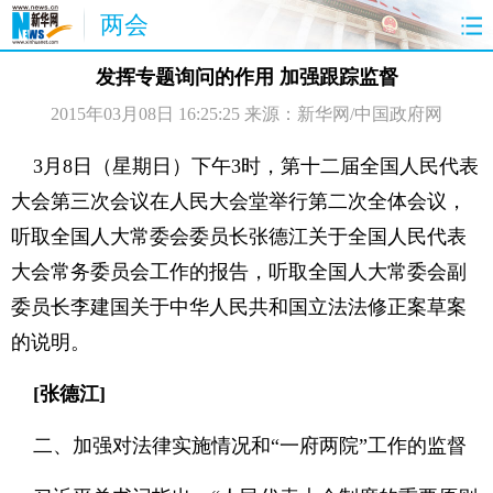
两会
首页
聚焦
最新报道
两会公告
发挥专题询问的作用 加强跟踪监督
2015年03月08日 16:25:25
来源：新华网/中国政府网
视频
特稿
授权发布
直播
访谈
炫数据
图片
思客
3月8日（星期日）下午3时，第十二届全国人民代表
大会第三次会议在人民大会堂举行第二次全体会议，
听取全国人大常委会委员长张德江关于全国人民代表
大会常务委员会工作的报告，听取全国人大常委会副
委员长李建国关于中华人民共和国立法法修正案草案
的说明。
[张德江]
二、加强对法律实施情况和“一府两院”工作的监督