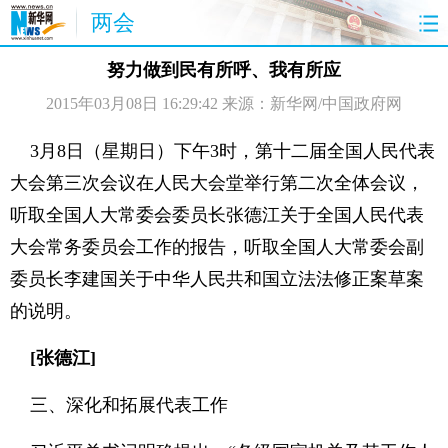
两会
首页
聚焦
最新报道
两会公告
努力做到民有所呼、我有所应
2015年03月08日 16:29:42
来源：新华网/中国政府网
视频
特稿
授权发布
直播
访谈
炫数据
图片
思客
3月8日（星期日）下午3时，第十二届全国人民代表
大会第三次会议在人民大会堂举行第二次全体会议，
听取全国人大常委会委员长张德江关于全国人民代表
大会常务委员会工作的报告，听取全国人大常委会副
委员长李建国关于中华人民共和国立法法修正案草案
的说明。
[张德江]
三、深化和拓展代表工作