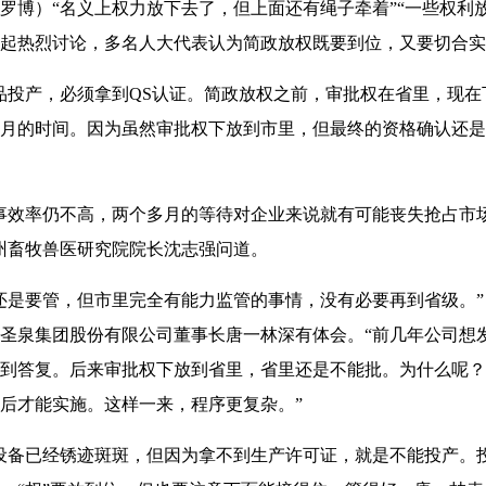
罗博）“名义上权力放下去了，但上面还有绳子牵着”“一些权利
起热烈讨论，多名人大代表认为简政放权既要到位，又要切合实
投产，必须拿到QS认证。简政放权之前，审批权在省里，现在
月的时间。因为虽然审批权下放到市里，但最终的资格确认还是
效率仍不高，两个多月的等待对企业来说就有可能丧失抢占市场的
州畜牧兽医研究院院长沈志强问道。
是要管，但市里完全有能力监管的事情，没有必要再到省级。” 
圣泉集团股份有限公司董事长唐一林深有体会。“前几年公司想
到答复。后来审批权下放到省里，省里还是不能批。为什么呢？
后才能实施。这样一来，程序更复杂。”
备已经锈迹斑斑，但因为拿不到生产许可证，就是不能投产。投