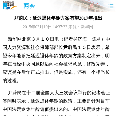
两会
首页
聚焦
最新报道
两会公告
尹蔚民：延迟退休年龄方案有望2017年推出
2015年03月10日 14:37:33
来源：新华网
视频
特稿
授权发布
直播
访谈
炫数据
图片
思客
新华网北京３月１０日电（记者吴济海 陈君）中
国人力资源和社会保障部部长尹蔚民１０日表示，希
望今年能够把延迟退休年龄的政策方案制定出来，明
年在报经中央同意以后向社会征求意见，修改完善，
应该是在后年正式推出。但是实施，还有一个相当长
的过程。
尹蔚民在十二届全国人大三次会议举行的记者会上
答问时表示，延迟退休年龄的政策，主要是针对目前
中国法定退休年龄偏低提出来的。中国法定退休年龄