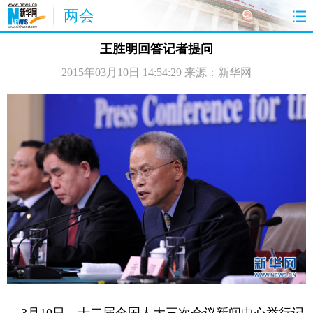
两会
首页
聚焦
最新报道
两会公告
王胜明回答记者提问
2015年03月10日 14:54:29
来源：新华网
视频
特稿
授权发布
直播
访谈
炫数据
图片
思客
3月10日，十二届全国人大三次会议新闻中心举行记