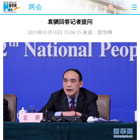
两会
首页
聚焦
最新报道
两会公告
袁驷回答记者提问
2015年03月10日 15:06:35
来源：新华网
视频
特稿
授权发布
直播
访谈
炫数据
图片
思客