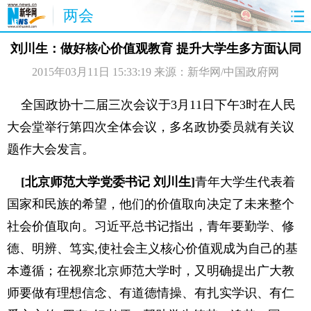
两会
首页
聚焦
最新报道
两会公告
刘川生：做好核心价值观教育 提升大学生多方面认同
2015年03月11日 15:33:19
来源：新华网/中国政府网
视频
特稿
授权发布
直播
访谈
炫数据
图片
思客
全国政协十二届三次会议于3月11日下午3时在人民
大会堂举行第四次全体会议，多名政协委员就有关议
题作大会发言。
[北京师范大学党委书记 刘川生]
青年大学生代表着
国家和民族的希望，他们的价值取向决定了未来整个
社会价值取向。习近平总书记指出，青年要勤学、修
德、明辨、笃实,使社会主义核心价值观成为自己的基
本遵循；在视察北京师范大学时，又明确提出广大教
师要做有理想信念、有道德情操、有扎实学识、有仁