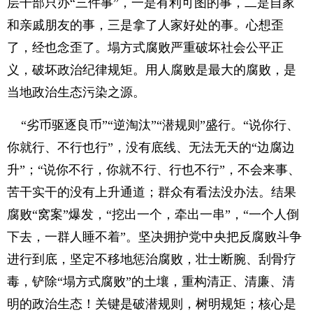
层干部只办“三件事”，一是有利可图的事，二是自家
和亲戚朋友的事，三是拿了人家好处的事。心想歪
了，经也念歪了。塌方式腐败严重破坏社会公平正
义，破坏政治纪律规矩。用人腐败是最大的腐败，是
当地政治生态污染之源。
“劣币驱逐良币”“逆淘汰”“潜规则”盛行。“说你行、
你就行、不行也行”，没有底线、无法无天的“边腐边
升”；“说你不行，你就不行、行也不行”，不会来事、
苦干实干的没有上升通道；群众有看法没办法。结果
腐败“窝案”爆发，“挖出一个，牵出一串”，“一个人倒
下去，一群人睡不着”。坚决拥护党中央把反腐败斗争
进行到底，坚定不移地惩治腐败，壮士断腕、刮骨疗
毒，铲除“塌方式腐败”的土壤，重构清正、清廉、清
明的政治生态！关键是破潜规则，树明规矩；核心是