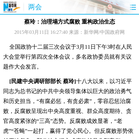
两会
首页
聚焦
最新报道
两会公告
蔡玲：治理塌方式腐败 重构政治生态
2015年03月11日 16:27:40
来源：新华网/中国政府网
视频
特稿
授权发布
直播
访谈
炫数据
图片
思客
全国政协十二届三次会议于3月11日下午3时在人民
大会堂举行第四次全体会议，多名政协委员就有关议
题作大会发言。
[民建中央调研部部长 蔡玲]
十八大以来，以习近平
同志为总书记的中共中央领导集体以巨大的政治勇气
和历史担当，“有腐必惩，有贪必肃”，零容忍惩治腐
败，反腐败呈现出中央高度重视、群众高度期待、贪
官高度紧张的“三高”态势。反腐败成效显著，“老
虎”“苍蝇”一起打，赢得了党心民心。但反腐败形势依