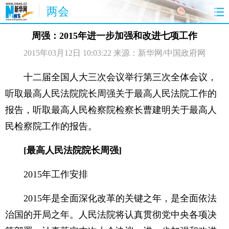
两会
首页
聚焦
最新报道
两会公告
周强：2015年进一步加强和改进七项工作
2015年03月12日 10:03:22
来源：新华网/中国政府网
视频
特稿
授权发布
直播
访谈
炫数据
图片
思客
十二届全国人大三次会议举行第三次全体会议，
听取最高人民法院院长周强关于最高人民法院工作的
报告，听取最高人民检察院检察长曹建明关于最高人
民检察院工作的报告。
[最高人民法院院长周强]
2015年工作安排
2015年是全面深化改革的关键之年，是全面依法
治国的开局之年。人民法院将认真贯彻党中央各项决