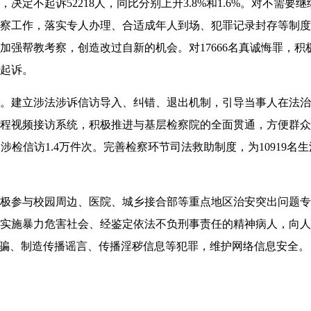
定不起诉52218人，同比分别上升3.8%和1.6%。对不需要继
察工作，落实专人办理、合适成年人到场、犯罪记录封存等制度，
加强帮教考察，创造改过自新的机会。对17666名真诚悔罪，
起诉。
建立涉法涉诉信访导入、纠错、退出机制，引导当事人在法治
程视频接访系统，积极推进与基层检察院的全面贯通，方便群众
其中涉检信访1.4万件次。完善检察环节司法救助制度，为10919
参与校园周边、医院、城乡接合部等重点地区治安突出问题专
3名实施暴力危害社会、经鉴定依法不负刑事责任的精神病人，向
诈骗、制造传播谣言、传播淫秽信息等犯罪，维护网络信息安全。