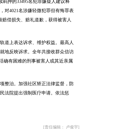
续羁押的33495名犯罪嫌疑人建议释
对4021名涉嫌轻微犯罪但有悔罪表
积极赔偿损失、赔礼道歉，获得被害人
轨道上表达诉求、维护权益。最高人
就地反映诉求。全年共接收群众信访
名生活确有困难的刑事被害人或其近亲属
项整治。加强社区矫正法律监督，防
人民法院提出强制医疗申请。依法惩
[责任编辑： 卢俊宇]