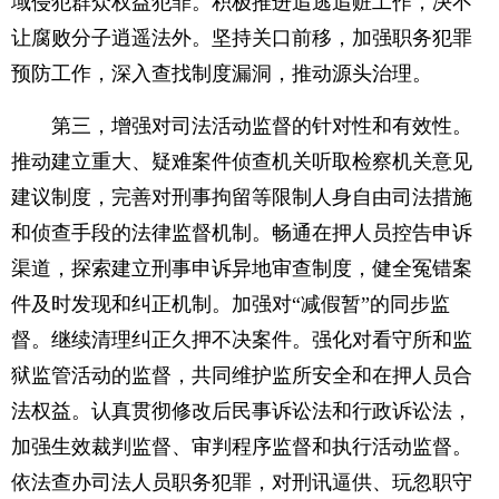
域侵犯群众权益犯罪。积极推进追逃追赃工作，决不
让腐败分子逍遥法外。坚持关口前移，加强职务犯罪
预防工作，深入查找制度漏洞，推动源头治理。
第三，增强对司法活动监督的针对性和有效性。
推动建立重大、疑难案件侦查机关听取检察机关意见
建议制度，完善对刑事拘留等限制人身自由司法措施
和侦查手段的法律监督机制。畅通在押人员控告申诉
渠道，探索建立刑事申诉异地审查制度，健全冤错案
件及时发现和纠正机制。加强对“减假暂”的同步监
督。继续清理纠正久押不决案件。强化对看守所和监
狱监管活动的监督，共同维护监所安全和在押人员合
法权益。认真贯彻修改后民事诉讼法和行政诉讼法，
加强生效裁判监督、审判程序监督和执行活动监督。
依法查办司法人员职务犯罪，对刑讯逼供、玩忽职守