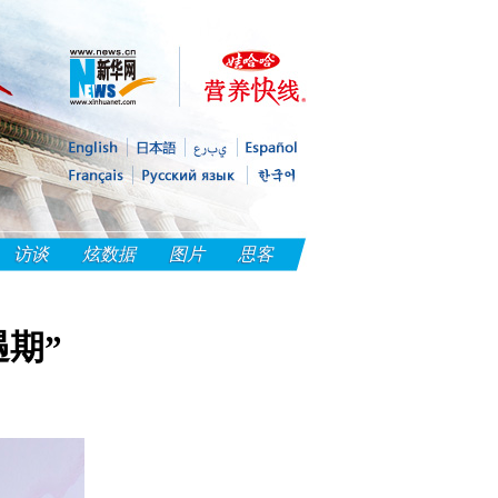
访谈
炫数据
图片
思客
期”