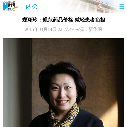
两会
首页
聚焦
最新报道
两会公告
郑翔玲：规范药品价格 减轻患者负担
2015年03月14日 22:27:49
来源：新华网
视频
特稿
授权发布
直播
访谈
炫数据
图片
思客