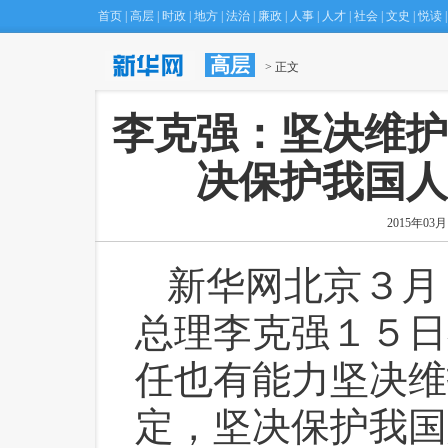
首页
|
高层
|
时政
|
地方
|
法治
|
廉政
|
人事
|
人才
|
社会
|
文史
|
悦读
|
高层
 > 正文
 李克强：坚决维
决保护我国人
2015年03月1
新华网北京３月
总理李克强１５日
任也有能力坚决维
定，坚决保护我国