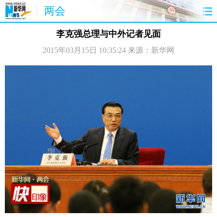
两会
首页
聚焦
最新报道
两会公告
李克强总理与中外记者见面
2015年03月15日 10:35:24
来源：新华网
视频
特稿
授权发布
直播
访谈
炫数据
图片
思客