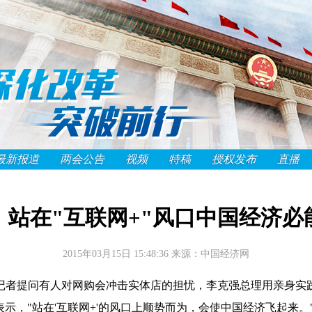
最新报道
两会公告
视频
特稿
授权发布
直播
：站在"互联网+"风口中国经济必
2015年03月15日 15:48:36
来源：中国经济网
者提问有人对网购会冲击实体店的担忧，李克强总理用亲身实践
示，"站在'互联网+'的风口上顺势而为，会使中国经济飞起来。