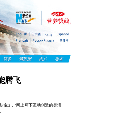
访谈
炫数据
图片
思客
能腾飞
指出，"网上网下互动创造的是活
"