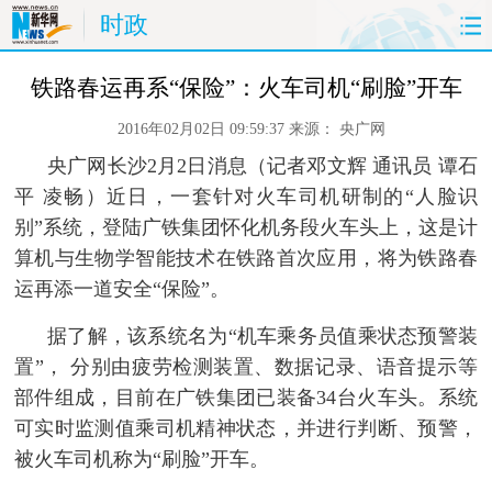
时政
首页
时政
国际
财经
铁路春运再系“保险”：火车司机“刷脸”开车
2016年02月02日 09:59:37
来源：
央广网
娱乐
体育
人事
教育
央广网长沙2月2日消息（记者邓文辉 通讯员 谭石
时尚
思客
地方
法治
平 凌畅）近日，一套针对火车司机研制的“人脸识
别”系统，登陆广铁集团怀化机务段火车头上，这是计
港澳
台湾
华人
汽车
算机与生物学智能技术在铁路首次应用，将为铁路春
运再添一道安全“保险”。
科技
能源
房产
公司
据了解，该系统名为“机车乘务员值乘状态预警装
图片
视频
彩票
食品
置”， 分别由疲劳检测装置、数据记录、语音提示等
部件组成，目前在广铁集团已装备34台火车头。系统
旅游
健康
信息化
数据
可实时监测值乘司机精神状态，并进行判断、预警，
被火车司机称为“刷脸”开车。
金融
公益
军事
无人机