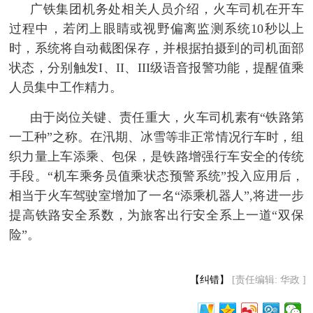
 广铁集团机务处相关人员介绍，火车司机在开车
富媒体
摄影
新华广播
过程中，若闭上眼睛或视野偏离监测系统10秒以上
时，系统将自动截图保存，并根据拍摄到的司机面部
新华电视中文
新华电视英文
返回PC
状态，分别触发I、II、III级语音报警功能，提醒值乘
人员集中工作精力。
 由于岗位关键、责任重大，火车司机素有“铁路第
一工种”之称。在汛期、冰雪等非正常情况行车时，组
织力量上车添乘、包保，是铁路增强行车安全的传统
手段。“机车乘务员值乘状态预警系统”投入应用后，
相当于火车驾驶室增加了一名“添乘机器人”,将进一步
提高铁路安全系数，为旅客出行安全系上一道“双保
险”。
【纠错】
[责任编辑: 华政 ]