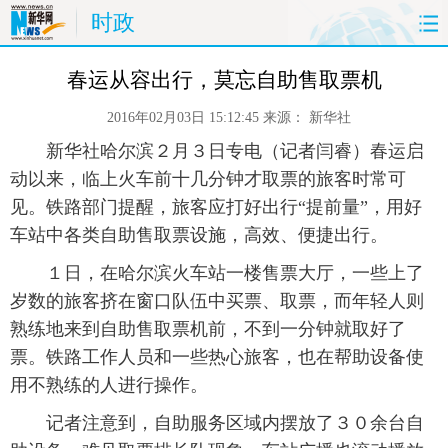
时政
首页
时政
国际
财经
春运从容出行，莫忘自助售取票机
2016年02月03日 15:12:45
来源：
新华社
娱乐
体育
人事
教育
 新华社哈尔滨２月３日专电（记者闫睿）春运启
时尚
思客
地方
法治
动以来，临上火车前十几分钟才取票的旅客时常可
见。铁路部门提醒，旅客应打好出行“提前量”，用好
港澳
台湾
华人
汽车
车站中各类自助售取票设施，高效、便捷出行。
 １日，在哈尔滨火车站一楼售票大厅，一些上了
科技
能源
房产
公司
岁数的旅客挤在窗口队伍中买票、取票，而年轻人则
熟练地来到自助售取票机前，不到一分钟就取好了
图片
视频
彩票
食品
票。铁路工作人员和一些热心旅客，也在帮助设备使
旅游
健康
信息化
数据
用不熟练的人进行操作。
 记者注意到，自助服务区域内摆放了３０余台自
金融
公益
军事
无人机