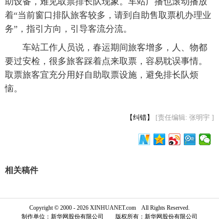
助设备，难见取票排长队现象。车站广播也滚动播放
着“当前窗口排队旅客较多，请到自助售取票机办理业
富媒体
摄影
新华广播
务”，指引方向，引导客流分流。
新华电视中文
新华电视英文
返回PC
 车站工作人员说，春运期间旅客增多，人、物都
要过安检，很多旅客踩着点来取票，容易耽误事情。
取票旅客宜充分用好自助取票设施，避免排长队烦
恼。
【纠错】
[责任编辑: 张明宇 ]
相关稿件
Copyright © 2000 - 2026 XINHUANET.com All Rights Reserved.
制作单位：新华网股份有限公司 版权所有：新华网股份有限公司