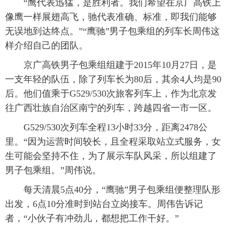
 “鹰代表迅猛，是胜利者。我们希望在京广高铁上
像鹰一样展翅高飞，驰代表准确、标准，即我们能够
无误地到达终点。”“鹰驰”男子包乘组的列车长周伟这
样介绍自己的团队。
 京广高铁男子包乘组组建于2015年10月27日，是
一支年轻的队伍，除了列车长为80后，其余4人均是90
后。他们值乘于G529/530次旅客列车上，作为北京发
往广西壮族自治区南宁的列车，跨越四省一市一区。
 G529/530次列车全程13小时33分，距离2478公
里。“因为运营时间较长，且全程采取站立式服务，女
生可能会坚持不住，为了展示车队风采，所以组建了
男子包乘组。”周伟说。
 每天清晨5点40分，“鹰驰”男子包乘组便整理队形
出发，6点10分准时到站台立岗接车。周伟告诉记
者，“小伙子有冲劲儿，都想把工作干好。”