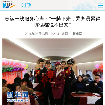
时政
首页
时政
国际
财经
 春运一线服务心声：“一趟下来，乘务员累得
连话都说不出来”
娱乐
体育
人事
教育
2016年02月03日 17:20:41
来源：
新华网
时尚
思客
地方
法治
港澳
台湾
华人
汽车
科技
能源
房产
公司
图片
视频
彩票
食品
旅游
健康
信息化
数据
金融
公益
军事
无人机