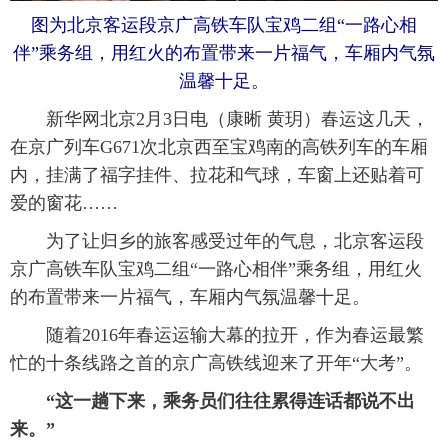
图为北京客运段京广高铁车队宝鸡二组“一路心相
富媒体
摄影
新华广播
伴”乘务组，用红火的布置带来一片福气，车厢内气氛
温馨十足。
新华电视中文
新华电视英文
返回PC
 新华网北京2月3日电（康晰 黄玥）春运这几天，
在京广列车G671次北京西至宝鸡南的高铁列车的车厢
内，挂满了福字挂件、拉花和气球，车窗上还贴着可
爱的窗花……
 为了让归乡的旅客感受过年的气息，北京客运段
京广高铁车队宝鸡二组“一路心相伴”乘务组，用红火
的布置带来一片福气，车厢内气氛温馨十足。
 随着2016年春运运输大幕的拉开，作为春运最繁
忙的十条线路之首的京广高铁线迎来了开年“大考”。
 “这一趟下来，乘务员们往往累得连话都说不出
来。”