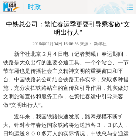
时政
首页
时政
国际
财经
 中铁总公司：繁忙春运季更要引导乘客做“文
明出行人”
娱乐
体育
人事
教育
2016年02月04日 16:06:56
来源：
新华社
时尚
思客
地方
法治
 新华社北京２月４日电（记者樊曦）春运期间，
铁路是大众出行的重要交通工具。一个个站台、一节
港澳
台湾
华人
汽车
节车厢也是传播社会主义精神文明的重要窗口和平
台。中国铁路总公司结合铁路工作实际，采取多种措
科技
能源
房产
公司
施，充分发挥铁路站车的宣传和引导作用，扎实做好
文明旅游宣传和服务工作，在繁忙春运中引导乘客
图片
视频
彩票
食品
做“文明出行人”。
旅游
健康
信息化
数据
 近年来，我国铁路快速发展，路网规模不断扩
大。针对今年春运国家铁路将运送旅客３．３亿人，
金融
公益
军事
无人机
日均运送８００多万人的实际情况，中铁总与交通运