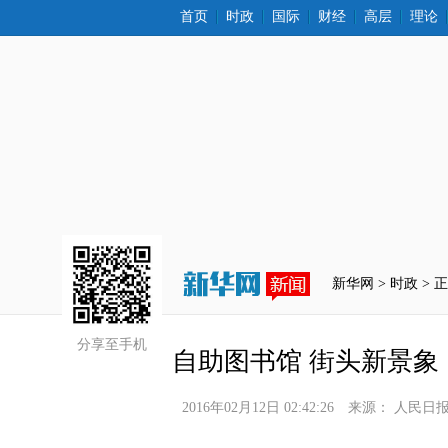
首页
时政
国际
财经
高层
理论
新华网 >
时政
 > 
分享至手机
自助图书馆 街头新景象
2016年02月12日 02:42:26
来源：
人民日