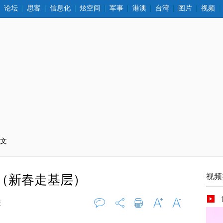
论坛
思客
信息化
炫空间
军事
港澳
台湾
图片
视频
正文
（新春走基层）
报
评论
0
打印
字大
字小