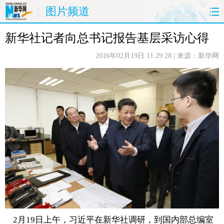
图片频道
新华社记者向总书记报告基层采访心得
首页
时政
国际
财经
2016年02月19日 11:29:28
| 来源：新华网
娱乐
体育
人事
教育
时尚
思客
地方
法治
港澳
台湾
华人
汽车
科技
能源
房产
公司
图片
视频
彩票
食品
旅游
健康
信息化
数据
金融
公益
军事
无人机
2月
19日上午，习近平在新华社调研，到国内部总编室