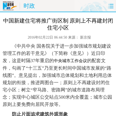
时政
首页
时政
国际
财经
 中国新建住宅将推广街区制 原则上不再建封闭
住宅小区
娱乐
体育
人事
教育
2016年02月22日 06:44:50
来源：
新京报
时尚
思客
地方
法治
 《中共中央 国务院关于进一步加强城市规划建设
管理工作的若干意见》（下简称《意见》）近日印
港澳
台湾
华人
汽车
发，这是时隔37年重启的
的配套文
中央城市工作会议
件，勾画了“十三五”乃至更长时间中国城市发展的“路
科技
能源
房产
公司
线图”。意见提出，加强城市总体规划和土地利用总体
规划的衔接，推进两图合一；原则上不再建设封闭住
图片
视频
彩票
食品
宅小区；树立“窄马路、密路网”的城市道路布局理
念；实现中心城区公交站点500米内全覆盖；城市公园
旅游
健康
信息化
数据
原则上要免费向居民开放等。
金融
公益
军事
无人机
防止片面追求建筑外观形象