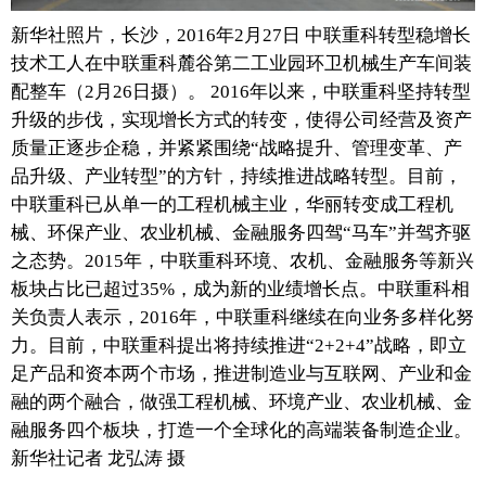
新华社照片，长沙，2016年2月27日 中联重科转型稳增长
富媒体
摄影
新华广播
技术工人在中联重科麓谷第二工业园环卫机械生产车间装
配整车（2月26日摄）。 2016年以来，中联重科坚持转型
新华电视中文
新华电视英文
返回PC
升级的步伐，实现增长方式的转变，使得公司经营及资产
质量正逐步企稳，并紧紧围绕“战略提升、管理变革、产
品升级、产业转型”的方针，持续推进战略转型。目前，
中联重科已从单一的工程机械主业，华丽转变成工程机
械、环保产业、农业机械、金融服务四驾“马车”并驾齐驱
之态势。2015年，中联重科环境、农机、金融服务等新兴
板块占比已超过35%，成为新的业绩增长点。中联重科相
关负责人表示，2016年，中联重科继续在向业务多样化努
力。目前，中联重科提出将持续推进“2+2+4”战略，即立
足产品和资本两个市场，推进制造业与互联网、产业和金
融的两个融合，做强工程机械、环境产业、农业机械、金
融服务四个板块，打造一个全球化的高端装备制造企业。
新华社记者 龙弘涛 摄