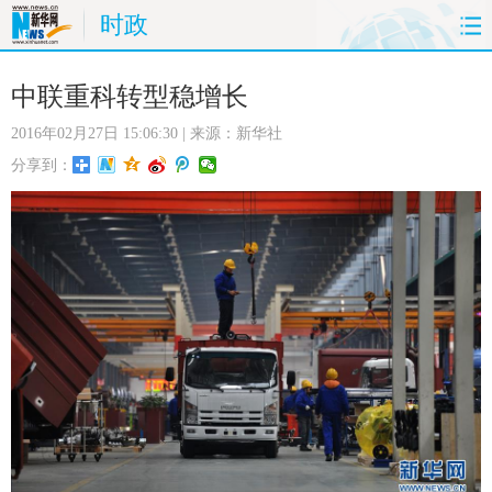
时政
首页
时政
国际
财经
中联重科转型稳增长
2016年02月27日 15:06:30
| 来源：新华社
娱乐
体育
人事
教育
分享到：
时尚
思客
地方
法治
港澳
台湾
华人
汽车
科技
能源
房产
公司
图片
视频
彩票
食品
旅游
健康
信息化
数据
金融
公益
军事
无人机