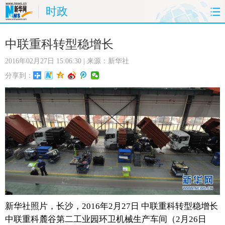
时政
首页
时政
国际
财经
中联重科转型稳增长
2016年02月27日 15:06:30
| 来源：新华社
娱乐
体育
人事
教育
分享到：
时尚
思客
地方
法治
港澳
台湾
华人
汽车
科技
能源
房产
公司
图片
视频
彩票
食品
旅游
健康
信息化
数据
新华社照片，长沙，2016年2月27日 中联重科转型稳增长
金融
公益
军事
无人机
中联重科麓谷第二工业园环卫机械生产车间（2月26日