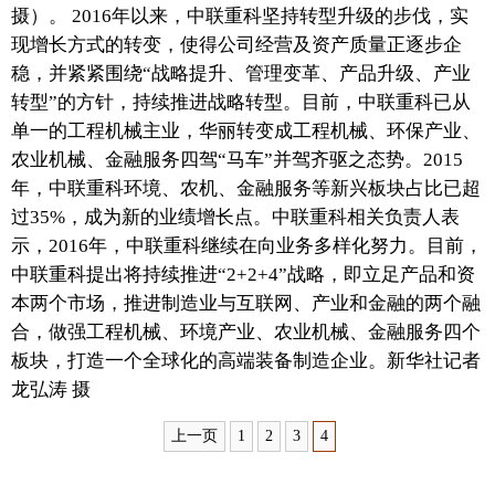
摄）。 2016年以来，中联重科坚持转型升级的步伐，实
富媒体
摄影
新华广播
现增长方式的转变，使得公司经营及资产质量正逐步企
稳，并紧紧围绕“战略提升、管理变革、产品升级、产业
新华电视中文
新华电视英文
返回PC
转型”的方针，持续推进战略转型。目前，中联重科已从
单一的工程机械主业，华丽转变成工程机械、环保产业、
农业机械、金融服务四驾“马车”并驾齐驱之态势。2015
年，中联重科环境、农机、金融服务等新兴板块占比已超
过35%，成为新的业绩增长点。中联重科相关负责人表
示，2016年，中联重科继续在向业务多样化努力。目前，
中联重科提出将持续推进“2+2+4”战略，即立足产品和资
本两个市场，推进制造业与互联网、产业和金融的两个融
合，做强工程机械、环境产业、农业机械、金融服务四个
板块，打造一个全球化的高端装备制造企业。新华社记者
龙弘涛 摄
上一页
1
2
3
4