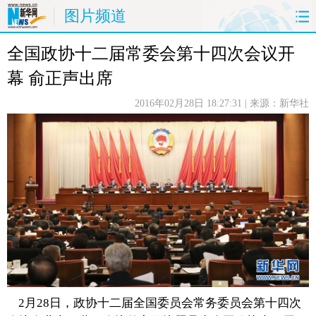
图片频道
全国政协十二届常委会第十四次会议开
首页
时政
国际
财经
幕 俞正声出席
娱乐
体育
人事
教育
2016年02月28日 18:27:31
| 来源：新华社
时尚
思客
地方
法治
港澳
台湾
华人
汽车
科技
能源
房产
公司
图片
视频
彩票
食品
旅游
健康
信息化
数据
2月28日，政协十二届全国委员会常务委员会第十四次
金融
公益
军事
无人机