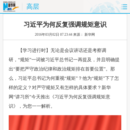
高层
首页
时政
国际
财经
习近平为何反复强调规矩意识
2016年03月02日 07:23:44
来源： 新华网
娱乐
体育
人事
教育
 【学习进行时】无论是会议讲话还是考察调
时尚
思客
地方
法治
研，“规矩”一词被习近平总书记一再提及，并且明确提
港澳
台湾
华人
汽车
出“要把严守政治纪律和政治规矩排在首要位置”。那
么，习近平总书记为何重视“规矩”？他为“规矩”下了怎
科技
能源
房产
公司
样的定义？对严守规矩又有怎样的具体要求？新华
图片
视频
彩票
食品
网“讲习所”今天推出《习近平为何反复强调规矩意
识》，为您一一解析。
旅游
健康
信息化
数据
金融
公益
军事
无人机