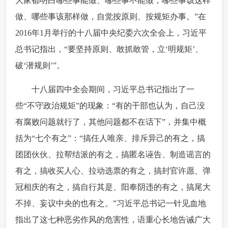
大家都明白哪些事能做、哪些事不能做，哪些事该这样
做、哪些事该那样做，自觉按原则、按规矩办事。”在
2016年1月举行的十八届中央纪委六次全会上，习近平
总书记指出，“要坚持原则、敢抓敢管，立‘明规矩’、
破‘潜规则’”。
 十八届四中全会期间，习近平总书记指出了一
些“不守政治规矩”的现象：“有的干部也认为，自己没
有腐败问题就行了，其他问题都不在话下”，并集中概
括为“七个有之”：“搞任人唯亲、排斥异己的有之，搞
团团伙伙、拉帮结派的有之，搞匿名诬告、制造谣言的
有之，搞收买人心、拉动选票的有之，搞封官许愿、弹
冠相庆的有之，搞自行其是、阳奉阴违的有之，搞尾大
不掉、妄议中央的也有之。”习近平总书记一针见血地
指出了这七种恶劣作风的危害性，语重心长地告诫广大