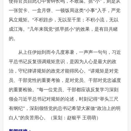
使得官员自此心中警钟长鸣，不敢腐。抓“小”，则是从
一张贺卡、一盒月饼、一顿饭局这类“小事”入手，严党
风立规矩。“不积跬步，无以至千里；不积小流，无以
成江海。”几年来我党“抓早抓小”的效果，是有目共睹
的。
 从上任伊始到而今几度寒暑，一声声一句句，习近
平总书记反复强调规矩意识，是因为人心是最大的政
治，守纪律讲规矩的政党才能得民心。“讲规矩是对党
员、干部党性的重要考验，是对党员、干部对党忠诚度
的重要检验。”每一位党员、干部都应该反复学习深刻
领会习近平总书记对规矩的论述，时刻记得“举头三尺
有纲纪”，深刻领悟党的总书记希望大家做“政治上的明
白人”的良苦用心。（策划：赵银平 王萌萌）