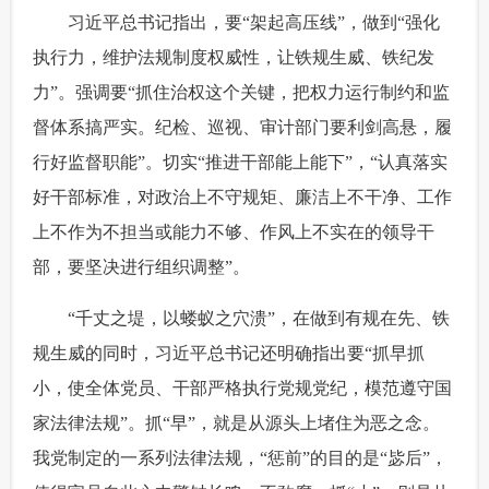
 习近平总书记指出，要“架起高压线”，做到“强化
执行力，维护法规制度权威性，让铁规生威、铁纪发
力”。强调要“抓住治权这个关键，把权力运行制约和监
督体系搞严实。纪检、巡视、审计部门要利剑高悬，履
行好监督职能”。切实“推进干部能上能下”，“认真落实
好干部标准，对政治上不守规矩、廉洁上不干净、工作
上不作为不担当或能力不够、作风上不实在的领导干
部，要坚决进行组织调整”。
 “千丈之堤，以蝼蚁之穴溃”，在做到有规在先、铁
规生威的同时，习近平总书记还明确指出要“抓早抓
小，使全体党员、干部严格执行党规党纪，模范遵守国
家法律法规”。抓“早”，就是从源头上堵住为恶之念。
我党制定的一系列法律法规，“惩前”的目的是“毖后”，