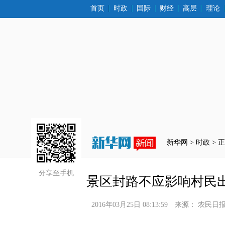
首页
时政
国际
财经
高层
理论
新华网 >
时政
 > 
分享至手机
景区封路不应影响村民
2016年03月25日 08:13:59
来源：
农民日