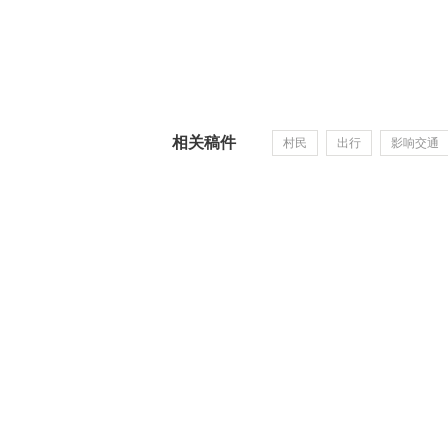
相关稿件
村民
出行
影响交通