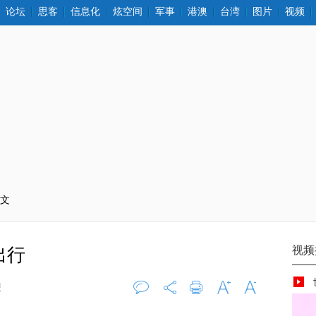
论坛
思客
信息化
炫空间
军事
港澳
台湾
图片
视频
正文
出行
报
评论
0
打印
字大
字小