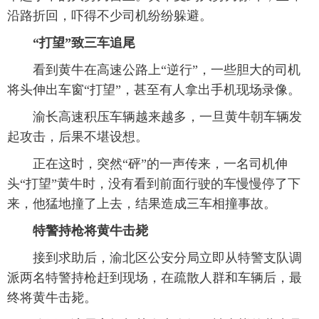
沿路折回，吓得不少司机纷纷躲避。
“打望”致三车追尾
 看到黄牛在高速公路上“逆行”，一些胆大的司机
将头伸出车窗“打望”，甚至有人拿出手机现场录像。
 渝长高速积压车辆越来越多，一旦黄牛朝车辆发
起攻击，后果不堪设想。
 正在这时，突然“砰”的一声传来，一名司机伸
头“打望”黄牛时，没有看到前面行驶的车慢慢停了下
来，他猛地撞了上去，结果造成三车相撞事故。
特警持枪将黄牛击毙
 接到求助后，渝北区公安分局立即从特警支队调
派两名特警持枪赶到现场，在疏散人群和车辆后，最
终将黄牛击毙。