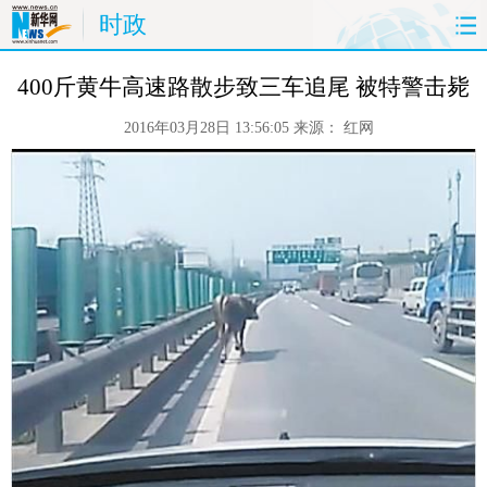
时政
首页
时政
国际
财经
400斤黄牛高速路散步致三车追尾 被特警击毙
2016年03月28日 13:56:05
来源：
红网
娱乐
体育
人事
教育
时尚
思客
地方
法治
港澳
台湾
华人
汽车
科技
能源
房产
公司
图片
视频
彩票
食品
旅游
健康
信息化
数据
金融
公益
军事
无人机