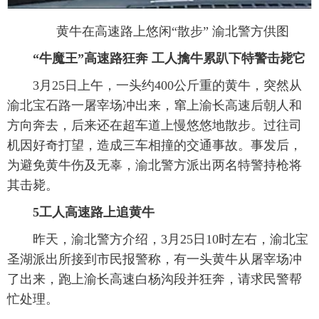
富媒体
摄影
新华广播
 黄牛在高速路上悠闲“散步” 渝北警方供图
“牛魔王”高速路狂奔 工人擒牛累趴下特警击毙它
新华电视中文
新华电视英文
返回PC
 3月25日上午，一头约400公斤重的黄牛，突然从
渝北宝石路一屠宰场冲出来，窜上渝长高速后朝人和
方向奔去，后来还在超车道上慢悠悠地散步。过往司
机因好奇打望，造成三车相撞的交通事故。事发后，
为避免黄牛伤及无辜，渝北警方派出两名特警持枪将
其击毙。
5工人高速路上追黄牛
 昨天，渝北警方介绍，3月25日10时左右，渝北宝
圣湖派出所接到市民报警称，有一头黄牛从屠宰场冲
了出来，跑上渝长高速白杨沟段并狂奔，请求民警帮
忙处理。