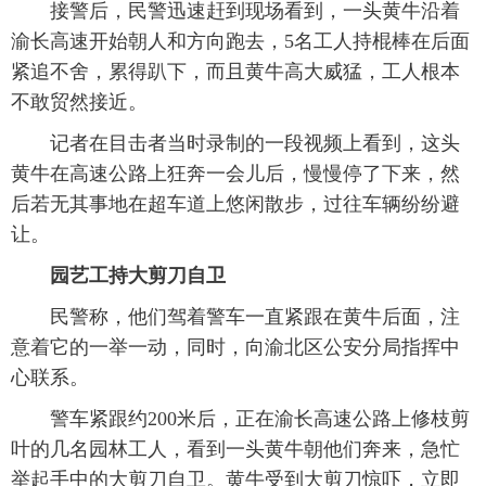
 接警后，民警迅速赶到现场看到，一头黄牛沿着
渝长高速开始朝人和方向跑去，5名工人持棍棒在后面
紧追不舍，累得趴下，而且黄牛高大威猛，工人根本
不敢贸然接近。
 记者在目击者当时录制的一段视频上看到，这头
黄牛在高速公路上狂奔一会儿后，慢慢停了下来，然
后若无其事地在超车道上悠闲散步，过往车辆纷纷避
让。
园艺工持大剪刀自卫
 民警称，他们驾着警车一直紧跟在黄牛后面，注
意着它的一举一动，同时，向渝北区公安分局指挥中
心联系。
 警车紧跟约200米后，正在渝长高速公路上修枝剪
叶的几名园林工人，看到一头黄牛朝他们奔来，急忙
举起手中的大剪刀自卫。黄牛受到大剪刀惊吓，立即