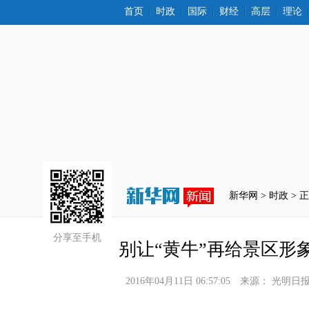
首页
时政
国际
财经
高层
理论
新华网 >
时政
 > 
分享至手机
别让“黄牛”再给景区形
2016年04月11日 06:57:05
来源：
光明日