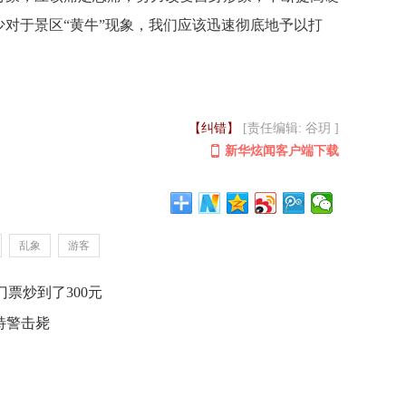
对于景区“黄牛”现象，我们应该迅速彻底地予以打
【纠错】
[责任编辑: 谷玥 ]
新华炫闻客户端下载
乱象
游客
门票炒到了300元
特警击毙