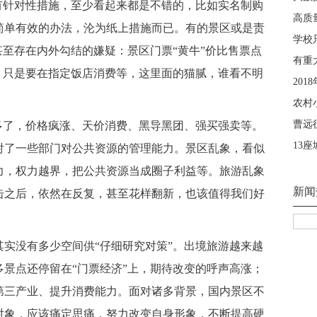
有针对性措施，至少看起来都是不错的，比如实名制购
简单有效的办法，沦为纸上措施而已。有的景区或是责
甚至存在内外勾结的嫌疑：景区门票“黄牛”价比售票点
，只是要在指定饭店消费等，这里面的猫腻，谁看不明
多了，价格疯涨、天价消费、黑导黑团、强买强卖等。
射了一些部门对公共资源的管理能力。景区乱象，看似
力，权力越界，把公共资源当成圈子利益等。旅游乱象
击之后，依然在反复，甚至花样翻新，也该值得我们好
实没有多少空间供“仔细研究对策”。出境旅游越来越
景点还停留在“门票经济”上，期待改变的呼声高涨；
第三产业、提升消费能力。面对诸多背景，国内景区不
对象，应该痛定思痛，努力改变自身形象，不断提高硬