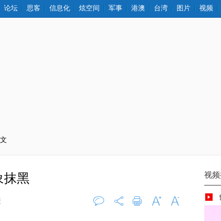
论坛
思客
信息化
炫空间
军事
港澳
台湾
图片
视频
正文
象抹黑
报
评论
0
打印
字大
字小