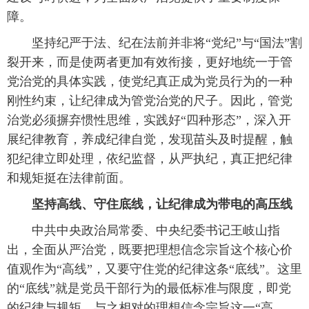
障。
 坚持纪严于法、纪在法前并非将“党纪”与“国法”割
裂开来，而是使两者更加有效衔接，更好地统一于管
党治党的具体实践，使党纪真正成为党员行为的一种
刚性约束，让纪律成为管党治党的尺子。因此，管党
治党必须摒弃惯性思维，实践好“四种形态”，深入开
展纪律教育，养成纪律自觉，发现苗头及时提醒，触
犯纪律立即处理，依纪监督，从严执纪，真正把纪律
和规矩挺在法律前面。
坚持高线、守住底线，让纪律成为带电的高压线
 中共中央政治局常委、中央纪委书记王岐山指
出，全面从严治党，既要把理想信念宗旨这个核心价
值观作为“高线”，又要守住党的纪律这条“底线”。这里
的“底线”就是党员干部行为的最低标准与限度，即党
的纪律与规矩。与之相对的理想信念宗旨这一“高