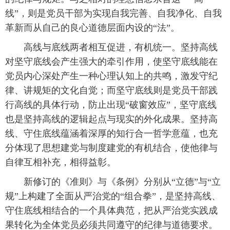
线”，则是党员干部为实现自我完善、自我净化、自我
革新而从自己的良心道德层面内设的“法”。
 高线与底线两者相互促进，有机统一。坚持高线
对坚守底线会产生强大的牵引作用，使坚守底线能在
党员内心深处产生一种心理认知上的共鸣，激发守纪
律、讲规矩的文化自觉；而坚守底线则是党员干部践
行高线的具体行动，防止出现“破窗效应”，坚守底线
也是坚持高线的逻辑起点与现实的外化成果。坚持高
线、守住底线蕴涵着深厚的知行合一哲学意蕴，也充
分体现了思想建党与制度建党的有机结合，使他律与
自律互相补充，相得益彰。
 新修订的《准则》与《条例》分别从“立德”与“立
规”上构建了全面从严治党的“组合拳”，是坚持高线、
守住底线相结合的一个具体典范，把从严治党实践成
果转化为全体党员必须共同遵守的纪律与道德要求。