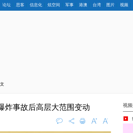
论坛
思客
信息化
炫空间
军事
港澳
台湾
图片
视频
正文
 爆炸事故后高层大范围变动
评论
0
打印
字大
字小