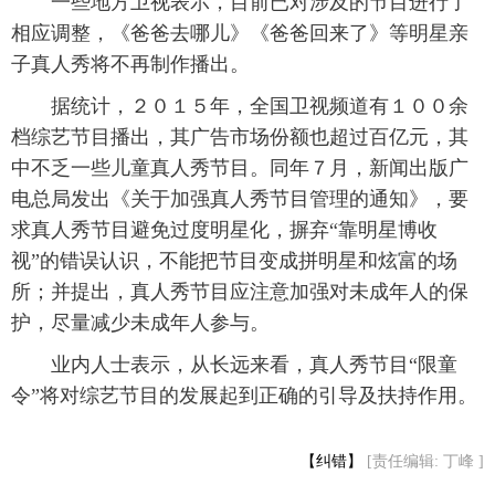
 一些地方卫视表示，目前已对涉及的节目进行了
相应调整，《爸爸去哪儿》《爸爸回来了》等明星亲
富媒体
摄影
新华广播
子真人秀将不再制作播出。
新华电视中文
新华电视英文
返回PC
 据统计，２０１５年，全国卫视频道有１００余
档综艺节目播出，其广告市场份额也超过百亿元，其
中不乏一些儿童真人秀节目。同年７月，新闻出版广
电总局发出《关于加强真人秀节目管理的通知》，要
求真人秀节目避免过度明星化，摒弃“靠明星博收
视”的错误认识，不能把节目变成拼明星和炫富的场
所；并提出，真人秀节目应注意加强对未成年人的保
护，尽量减少未成年人参与。
 业内人士表示，从长远来看，真人秀节目“限童
令”将对综艺节目的发展起到正确的引导及扶持作用。
【纠错】
[责任编辑: 丁峰 ]