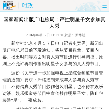
时政
首页
时政
国际
财经
 国家新闻出版广电总局：严控明星子女参加真
人秀
娱乐
体育
人事
教育
2016年04月17日 11:19:30
来源：
新华社
时尚
思客
地方
法治
 新华社北京４月１７日电（记者史竞男）新闻出
版广电总局日前下发通知，将从节目数量、节目内
港澳
台湾
华人
汽车
容、播出时间等方面对真人秀节目进行引导调控，原
则上不允许再制作播出明星子女参与的真人秀节目。
科技
能源
房产
公司
 这份《关于进一步加强电视上星综合频道节目管
理的通知》要求：严格控制未成年人参与真人秀节
图片
视频
彩票
食品
目，不得借真人秀节目炒作包装明星，也不得在娱乐
旅游
健康
信息化
数据
访谈、娱乐报道等节目中宣传炒作明星子女，防止包
装造“星”、一夜成名。
金融
公益
军事
无人机