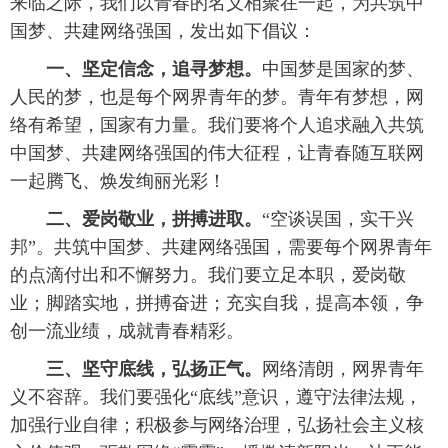
来临之际，我们以青春的名义相聚在一起，为共筑中
国梦、共建网络强国，发出如下倡议：
富媒体
摄影
新华广播
一、坚定信念，追寻梦想。
中国梦是国家的梦、
新华电视中文
新华电视英文
返回PC
人民的梦，也是每个网界青年的梦。青年有梦想，网
络有希望，国家有力量。我们要将个人追求融入共筑
中国梦、共建网络强国的伟大征程，让青春随互联网
一起腾飞、焕发绚丽光彩！
二、爱岗敬业，拼搏进取。
“空谈误国，实干兴
邦”。共筑中国梦、共建网络强国，需要每个网界青年
的点滴付出和不懈努力。我们要立足本职，爱岗敬
业；脚踏实地，拼搏奋进；充实自我，提高本领，争
创一流业绩，成就青春精彩。
三、坚守底线，弘扬正气。
网络清朗，网界青年
义不容辞。我们要强化“底线”意识，遵守法律法规，
加强行业自律；积极参与网络治理，弘扬社会主义核