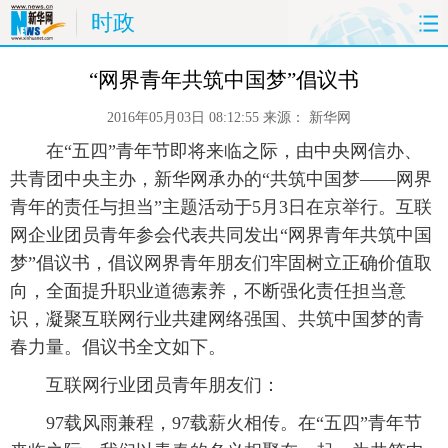
时政
首页
时政
国际
财经
“网界青年共筑中国梦”倡议书
2016年05月03日 08:12:55
来源：
新华网
娱乐
体育
人事
教育
 在“五四”青年节即将来临之际，由中央网信办、
时尚
思客
地方
法治
共青团中央主办，新华网承办的“共筑中国梦——网界
青年的责任与担当”主题活动于5月3日在京举行。互联
港澳
台湾
华人
汽车
网企业团员青年参会代表共同发出“网界青年共筑中国
梦”倡议书，倡议网界青年朋友们牢固树立正确价值取
科技
能源
房产
公司
向，全面提升职业道德素养，不断强化责任担当意
识，凝聚互联网行业共建网络强国、共筑中国梦的青
图片
视频
彩票
食品
春力量。倡议书全文如下。
旅游
健康
信息化
数据
 互联网行业团员青年朋友们：
 97载风雨兼程，97载薪火相传。在“五四”青年节
金融
公益
军事
无人机