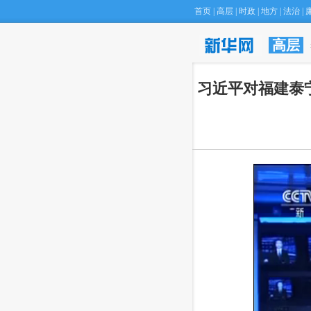
首页
|
高层
|
时政
|
地方
|
法治
|
高层
·
福建山体滑坡事故幸存者:平安健康是送给母亲最好的礼物
(18:18)
·
亚洲物理奥林匹
 习近平对福建