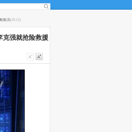
渔船船员
(18:12)
·
济南:所有中小学每周至少安排3次足球大课间或课外
李克强就抢险救援