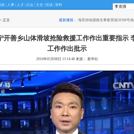
廉政
|
人事
|
人才
|
社会
|
文史
|
悦读
|
资料
克竞赛在港结束 湖北学生夺全场总冠军
 > 正文
最新播报：
(18:16)
·
海军持续搜救失事鲁荣渔58398号
泰宁开善乡山体滑坡抢险救援工作作出重要指示 
工作作出批示
2016年05月08日 13:14:48
来源： 新华社