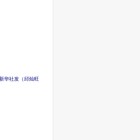
新华社发（邱灿旺