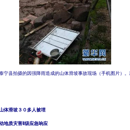
泰宁县拍摄的因强降雨造成的山体滑坡事故现场（手机图片）。
山体滑坡３０多人被埋
动地质灾害Ⅱ级应急响应