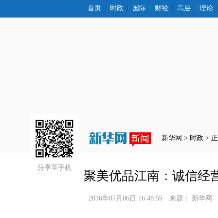
首页
时政
国际
财经
高层
理论
新华网 >
时政
 > 
分享至手机
聚美优品江南：诚信经
2016年07月06日 16:48:59
来源：
新华网