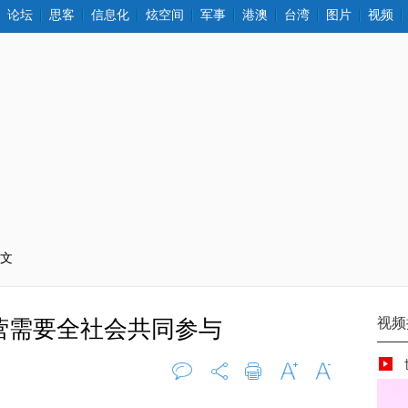
论坛
思客
信息化
炫空间
军事
港澳
台湾
图片
视频
正文
营需要全社会共同参与
评论
0
打印
字大
字小