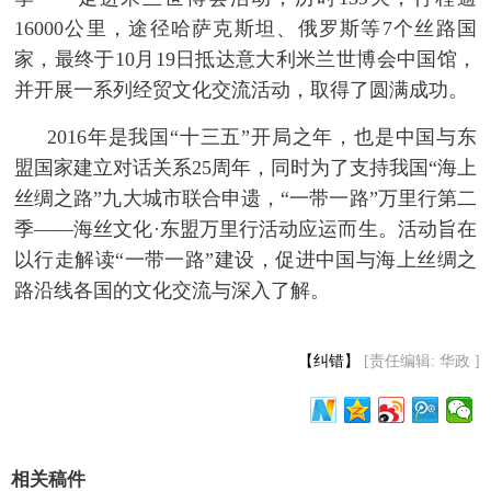
16000公里，途径哈萨克斯坦、俄罗斯等7个丝路国
富媒体
摄影
新华广播
家，最终于10月19日抵达意大利米兰世博会中国馆，
并开展一系列经贸文化交流活动，取得了圆满成功。
新华电视中文
新华电视英文
返回PC
 2016年是我国“十三五”开局之年，也是中国与东
盟国家建立对话关系25周年，同时为了支持我国“海上
丝绸之路”九大城市联合申遗，“一带一路”万里行第二
季——海丝文化·东盟万里行活动应运而生。活动旨在
以行走解读“一带一路”建设，促进中国与海上丝绸之
路沿线各国的文化交流与深入了解。
【纠错】
[责任编辑: 华政 ]
相关稿件