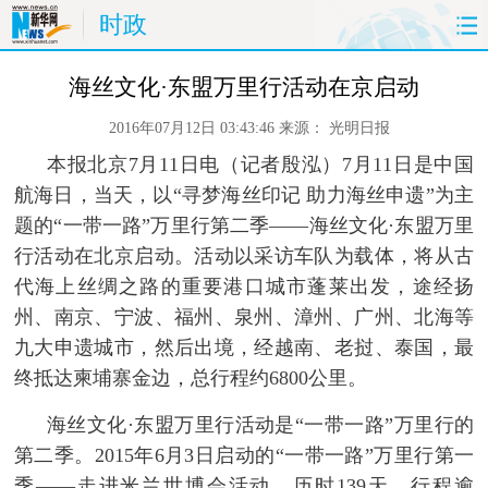
时政
首页
时政
国际
财经
海丝文化·东盟万里行活动在京启动
2016年07月12日 03:43:46
来源：
光明日报
娱乐
体育
人事
教育
本报北京7月11日电（记者殷泓）7月11日是中国
时尚
思客
地方
法治
航海日，当天，以“寻梦海丝印记 助力海丝申遗”为主
题的“一带一路”万里行第二季——海丝文化·东盟万里
港澳
台湾
华人
汽车
行活动在北京启动。活动以采访车队为载体，将从古
代海上丝绸之路的重要港口城市蓬莱出发，途经扬
科技
能源
房产
公司
州、南京、宁波、福州、泉州、漳州、广州、北海等
九大申遗城市，然后出境，经越南、老挝、泰国，最
图片
视频
彩票
食品
终抵达柬埔寨金边，总行程约6800公里。
旅游
健康
信息化
数据
 海丝文化·东盟万里行活动是“一带一路”万里行的
第二季。2015年6月3日启动的“一带一路”万里行第一
金融
公益
军事
无人机
季——走进米兰世博会活动，历时139天，行程逾