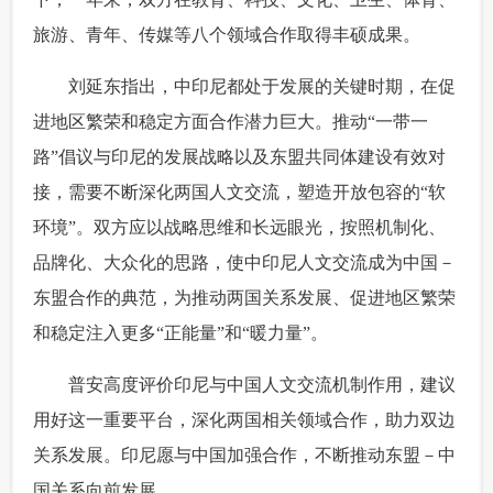
旅游、青年、传媒等八个领域合作取得丰硕成果。
富媒体
摄影
新华广播
 刘延东指出，中印尼都处于发展的关键时期，在促
新华电视中文
新华电视英文
返回PC
进地区繁荣和稳定方面合作潜力巨大。推动“一带一
路”倡议与印尼的发展战略以及东盟共同体建设有效对
接，需要不断深化两国人文交流，塑造开放包容的“软
环境”。双方应以战略思维和长远眼光，按照机制化、
品牌化、大众化的思路，使中印尼人文交流成为中国－
东盟合作的典范，为推动两国关系发展、促进地区繁荣
和稳定注入更多“正能量”和“暖力量”。
 普安高度评价印尼与中国人文交流机制作用，建议
用好这一重要平台，深化两国相关领域合作，助力双边
关系发展。印尼愿与中国加强合作，不断推动东盟－中
国关系向前发展。