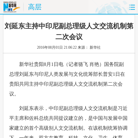
高层
首页
时政
国际
财经
 刘延东主持中印尼副总理级人文交流机制第
二次会议
娱乐
体育
人事
教育
2016年08月01日 21:06:22
来源： 新华社
时尚
思客
地方
法治
 新华社贵阳8月1日电（记者骆飞 肖艳）国务院副
港澳
台湾
华人
汽车
总理刘延东与印尼人类发展与文化统筹部长普安1日在
贵阳共同主持中印尼副总理级人文交流机制第二次会
科技
能源
房产
公司
议。
图片
视频
彩票
食品
 刘延东表示，中印尼副总理级人文交流机制是习近
旅游
健康
信息化
数据
平主席和佐科总统共同提议建立的，是中国与发展中国
家建立的首个高级别人文交流机制。在该机制统筹协调
金融
公益
军事
无人机
下，一年来，双方在教育、科技、文化、卫生、体育、