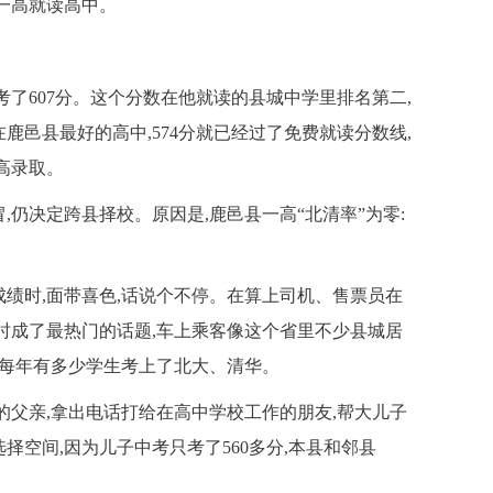
一高就读高中。
了607分。这个分数在他就读的县城中学里排名第二,
鹿邑县最好的高中,574分就已经过了免费就读分数线,
高录取。
仍决定跨县择校。原因是,鹿邑县一高“北清率”为零:
。
绩时,面带喜色,话说个不停。在算上司机、售票员在
一时成了最热门的话题,车上乘客像这个省里不少县城居
:每年有多少学生考上了北大、清华。
父亲,拿出电话打给在高中学校工作的朋友,帮大儿子
择空间,因为儿子中考只考了560多分,本县和邻县