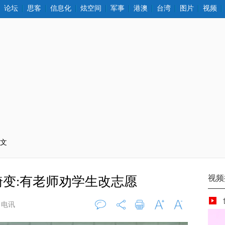
论坛
思客
信息化
炫空间
军事
港澳
台湾
图片
视频
正文
畸变:有老师劝学生改志愿
日电讯
评论
0
打印
字大
字小