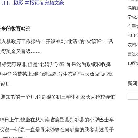
门口。摄影:本报记者完颜文豪
带来的教育畸变
入县政府工作报告；开设冲刺“北清”的“火箭班”；诱
又得奖金又晋级……
标无可厚非,但是“北清升学率”如果沦为政绩和收择
他中学的荒芜上,继而造成教育生态的“马太效应”,那就
来越远
通知书的一个月,也是很多初三学生和家长为择校奔忙
18日上午,他坐在从河南省鹿邑县到邻县的小型巴士车
,没说一句话,一直是母亲孙静在向邻座的乘客讲述母子