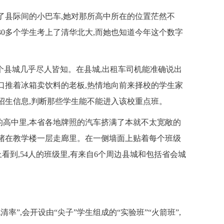
了县际间的小巴车,她对那所高中所在的位置茫然不
30多个学生考上了清华北大,而她也知道今年这个数字
个县城几乎尽人皆知。在县城,出租车司机能准确说出
口推着冰箱卖饮料的老板,热情地向前来择校的学生家
招生信息,判断那些学生能不能进入该校重点班。
高中里,本省各地牌照的汽车挤满了本就不太宽敞的
拥堵在教学楼一层走廊里。在一侧墙面上贴着每个班级
上看到,54人的班级里,有来自6个周边县城和包括省会城
”,会开设由“尖子”学生组成的“实验班”“火箭班”,