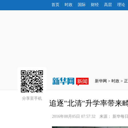
首页
时政
国际
财经
高层
理论
新华网 >
时政
 > 
分享至手机
追逐"北清"升学率带来
2016年08月05日 07:57:32
来源：
新华每