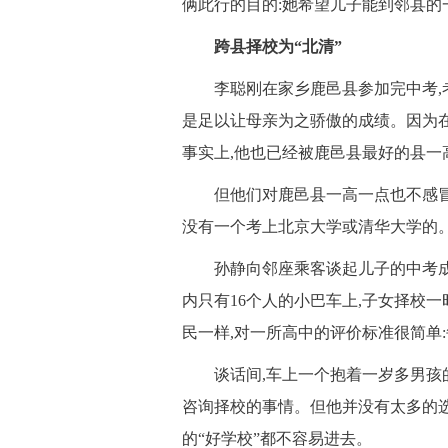
俩此行的目的:她希望儿子能到邻县的
 跨县择校为“北清”
 李聪刚在家乡鹿邑县参加完中考,考
是足以让母亲为之骄傲的成绩。因为在
事实上,他也已经被鹿邑县最好的县一
 但他们对鹿邑县一高一点也不感冒,
没有一个考上北京大学或清华大学的
 孙静向邻座乘客谈起儿子的中考成
内只有16个人的小巴车上,子女择校
民一样,对一所高中的评价标准很简单
 谈话间,车上一个抱着一岁多男孩的
咨询择校的事情。但他并没有太多的选
的“好学校”都不容易进去。