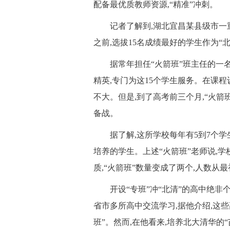
配备最优质教师资源,“精准”冲刺。
 记者了解到,湖北宜昌某县级市一重点
之前,选拔15名成绩最好的学生作为“
 据常年担任“火箭班”班主任的一名
精英,专门为这15个学生服务。在课程
不大。但是,到了高考前三个月,“火箭
备战。
 据了解,这所学校每年有5到7个学
培养的学生。上述“火箭班”老师说,
质,“火箭班”数量变成了两个,人数从最
 开设“专班”冲“北清”的高中绝非
省市多所高中交流学习,据他介绍,这些
班”。然而,在他看来,培养北大清华的“