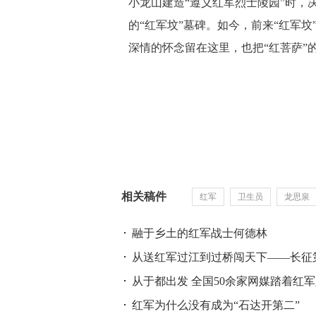
小龙山建造“遵义红军烈士陵园”时，
的“红军坟”墓碑。如今，前来“红军
深情的怀念留在这里，也把“红菩萨”
相关稿件
红军
卫生员
龙思泉
融于乡土的红军战士何德林
从送红军过江到过桥闯天下——长征
从于都出发 全国50余家网媒踏着红
红军为什么没有成为“石达开第二”