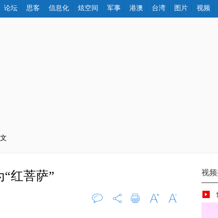
论坛
思客
信息化
炫空间
军事
港澳
台湾
图片
视频
正文
“红菩萨”
评论
0
打印
字大
字小