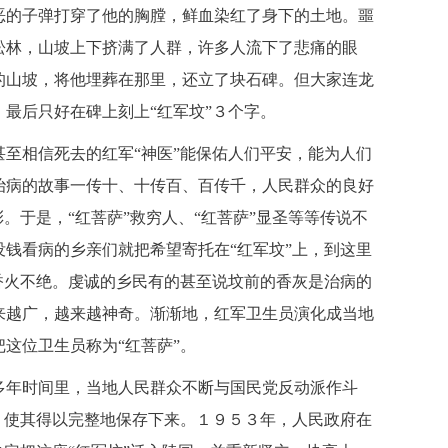
恶的子弹打穿了他的胸膛，鲜血染红了身下的土地。噩
松林，山坡上下挤满了人群，许多人流下了悲痛的眼
的山坡，将他埋葬在那里，还立了块石碑。但大家连龙
最后只好在碑上刻上“红军坟”３个字。
至相信死去的红军“神医”能保佑人们平安，能为人们
治病的故事一传十、十传百、百传千，人民群众的良好
。于是，“红菩萨”救穷人、“红菩萨”显圣等等传说不
钱看病的乡亲们就把希望寄托在“红军坟”上，到这里
香火不绝。虔诚的乡民有的甚至说坟前的香灰是治病的
来越广，越来越神奇。渐渐地，红军卫生员演化成当地
这位卫生员称为“红菩萨”。
年时间里，当地人民群众不断与国民党反动派作斗
，使其得以完整地保存下来。１９５３年，人民政府在