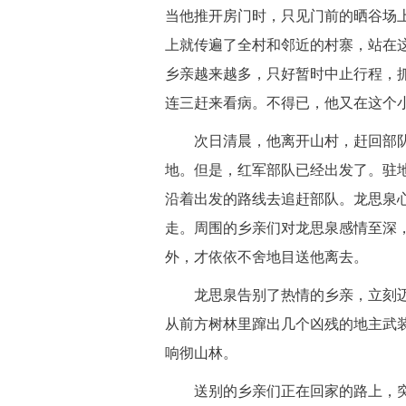
当他推开房门时，只见门前的晒谷场
上就传遍了全村和邻近的村寨，站在
乡亲越来越多，只好暂时中止行程，
连三赶来看病。不得已，他又在这个
 次日清晨，他离开山村，赶回部队
地。但是，红军部队已经出发了。驻
沿着出发的路线去追赶部队。龙思泉
走。周围的乡亲们对龙思泉感情至深
外，才依依不舍地目送他离去。
 龙思泉告别了热情的乡亲，立刻迈
从前方树林里蹿出几个凶残的地主武
响彻山林。
 送别的乡亲们正在回家的路上，突