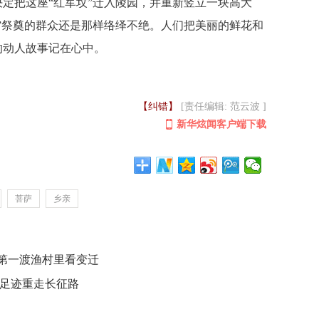
决定把这座“红军坟”迁入陵园，并重新竖立一块高大
坟”祭奠的群众还是那样络绎不绝。人们把美丽的鲜花和
的动人故事记在心中。
【纠错】
[责任编辑: 范云波 ]
新华炫闻客户端下载
菩萨
乡亲
第一渡渔村里看变迁
军足迹重走长征路