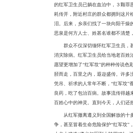
的红军卫生员已躺在血泊中，３颗罪
耗传开，附近村庄的群众都拥到这片
泪。后来，乡亲们找了一块向阳干燥
思泉是何方人士、姓甚名谁都不清楚，
 群众不仅深切缅怀红军卫生员，甚
消灾除病。红军卫生员给当地老百姓
愿望更增加了“红军坟”的种种传说色彩
胫而走，百里之内，遐迩盛传。许多没
凭吊、祈求的人常年不断，“红军坟”
良药，吃了包治百病。故事流传得越
百姓心中的神灵。直到今天，人们还把
 从红军撤离遵义到全国解放的十多
争，甚至冒着生命危险保护“红军坟”