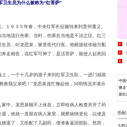
军卫生员为什么被称为“红菩萨”
起。１９３５年春，中央红军长征辗转来到贵州遵义。
知当地流行伤寒。当时，伤寒在当地是不治之症。红三
卫生员，叫龙思泉，家里世代行医。他根据祖传秘方配
们奔走相告，说红军可神了，是活菩萨，能使人起死回
上，一个十几岁的孩子来到红军卫生队，一进门就跪
救救我父亲吧！”龙思泉连忙搀起他，问明情况并请示
。
家中。龙思泉顾不上休息，立即给病人检查并开了药
未退，他就一直留在病人家里，观察病情变化，以便及
高烧退了，又给配了几副药，便准备返回部队。然而，