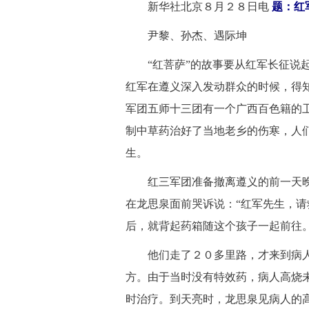
新华社北京８月２８日电
题：红
 尹黎、孙杰、遇际坤
 “红菩萨”的故事要从红军长征说
红军在遵义深入发动群众的时候，得
军团五师十三团有一个广西百色籍的
制中草药治好了当地老乡的伤寒，人
生。
 红三军团准备撤离遵义的前一天晚
在龙思泉面前哭诉说：“红军先生，请
后，就背起药箱随这个孩子一起前往
 他们走了２０多里路，才来到病人
方。由于当时没有特效药，病人高烧
时治疗。到天亮时，龙思泉见病人的