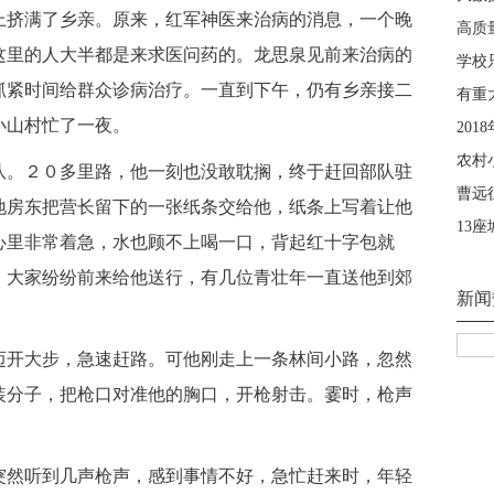
上挤满了乡亲。原来，红军神医来治病的消息，一个晚
这里的人大半都是来求医问药的。龙思泉见前来治病的
抓紧时间给群众诊病治疗。一直到下午，仍有乡亲接二
小山村忙了一夜。
。２０多里路，他一刻也没敢耽搁，终于赶回部队驻
地房东把营长留下的一张纸条交给他，纸条上写着让他
心里非常着急，水也顾不上喝一口，背起红十字包就
，大家纷纷前来给他送行，有几位青壮年一直送他到郊
开大步，急速赶路。可他刚走上一条林间小路，忽然
装分子，把枪口对准他的胸口，开枪射击。霎时，枪声
然听到几声枪声，感到事情不好，急忙赶来时，年轻