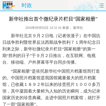
时政
首页
时政
国际
财经
新华社推出首个微纪录片栏目“国家相册”
2016年09月02日 14:52:16
来源：
新华社
娱乐
体育
人事
教育
 新华社北京９月２日电（记者张漫子）在中国抗
时尚
思客
地方
法治
日战争胜利暨世界反法西斯战争胜利７１周年纪念日
到来之际，新华社微纪录片栏目“国家相册”的第一
港澳
台湾
华人
汽车
期“胜利的日子”于９月２日推出，在互联网、电视
台、移动端、户外屏幕等平台同步传播。
科技
能源
房产
公司
 “国家相册”是依托新华社中国照片档案馆而打造
的。中国照片档案馆是我国馆藏量最大的照片档案
图片
视频
彩票
食品
馆，已收藏１８９２年以来的珍贵照片１０００多万
旅游
健康
信息化
数据
张，其中凝固着大量鲜为人知的历史瞬间，成为记录
国家历史的珍贵典藏。走进中国照片档案馆，就打开
金融
公益
军事
无人机
了一部“国家相册”。