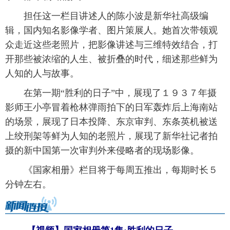
 担任这一栏目讲述人的陈小波是新华社高级编
富媒体
摄影
新华广播
辑，国内知名影像学者、图片策展人。她首次带领观
新华电视中文
新华电视英文
返回PC
众走近这些老照片，把影像讲述与三维特效结合，打
开那些被浓缩的人生、被折叠的时代，细述那些鲜为
人知的人与故事。
 在第一期“胜利的日子”中，展现了１９３７年摄
影师王小亭冒着枪林弹雨拍下的日军轰炸后上海南站
的场景，展现了日本投降、东京审判、东条英机被送
上绞刑架等鲜为人知的老照片，展现了新华社记者拍
摄的新中国第一次审判外来侵略者的现场影像。
 《国家相册》栏目将于每周五推出，每期时长５
分钟左右。