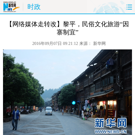
时政
首页
时政
国际
财经
 【网络媒体走转改】黎平，民俗文化旅游“因
寨制宜”
娱乐
体育
人事
教育
2016年09月07日 09:21:12
来源：
新华网
时尚
思客
地方
法治
港澳
台湾
华人
汽车
科技
能源
房产
公司
图片
视频
彩票
食品
旅游
健康
信息化
数据
金融
公益
军事
无人机