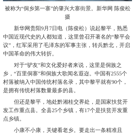
被称为“侗乡第一寨”的肇兴大寨街景。新华网 陈俊松
富媒体
摄影
新华广播
摄
新华电视中文
新华电视英文
返回PC
 新华网贵阳9月7日电（陈俊松）说起黎平，熟悉
中国近现代史的人都知道，这里曾召开著名的“黎平会
议”，红军采用了毛泽东的军事主张，转兵黔北，开启
中国革命的伟大转折。
 对于“驴友”和文化爱好者来说，这里是侗族之
乡，“百里侗寨”和侗族大歌闻名遐迩。中国有2555个
村落被纳入中国传统村落名录，其中黎平就有90个，
是拥有传统村落数量最多的县。
 但还是黎平，地处黔湘桂交界处，是国家扶贫开
发工作重点县。全县25个乡镇，有17个是扶贫开发重
点乡镇。
 小康不小康，关键看老乡。要走出一条精准且