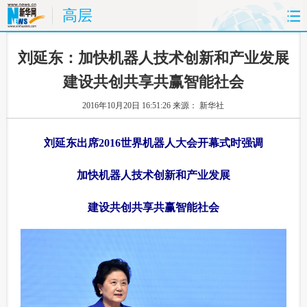
高层
首页
时政
国际
财经
刘延东：加快机器人技术创新和产业发展
建设共创共享共赢智能社会
娱乐
体育
人事
教育
2016年10月20日 16:51:26
来源： 新华社
时尚
思客
地方
法治
刘延东出席2016世界机器人大会开幕式时强调
港澳
台湾
华人
汽车
加快机器人技术创新和产业发展
科技
能源
房产
公司
建设共创共享共赢智能社会
图片
视频
彩票
食品
旅游
健康
信息化
数据
金融
公益
军事
无人机