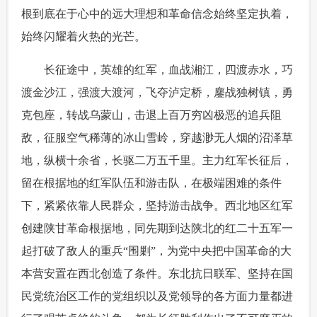
根到底在于心中的远大理想和革命信念始终坚定执着，
始终闪耀着火热的光芒。
 长征途中，英雄的红军，血战湘江，四渡赤水，巧
渡金沙江，强渡大渡河，飞夺泸定桥，鏖战独树镇，勇
克包座，转战乌蒙山，击退上百万穷凶极恶的追兵阻
敌，征服空气稀薄的冰山雪岭，穿越渺无人烟的沼泽草
地，纵横十余省，长驱二万五千里。主力红军长征后，
留在根据地的红军队伍和游击队，在极端困难的条件
下，紧紧依靠人民群众，坚持游击战争。西北地区红军
创建陕甘革命根据地，同先期到达陕北的红二十五军一
起打破了敌人的重兵“围剿”，为党中央把中国革命的大
本营安置在西北创造了条件。东北抗日联军、坚持在国
民党统治区工作的党组织以及党领导的各方面力量都进