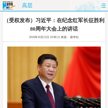
高层
首页
时政
国际
财经
 （受权发布）习近平：在纪念红军长征胜利
80周年大会上的讲话
娱乐
体育
人事
教育
2016年10月21日 19:08:22
来源： 新华社
时尚
思客
地方
法治
港澳
台湾
华人
汽车
科技
能源
房产
公司
图片
视频
彩票
食品
旅游
健康
信息化
数据
金融
公益
军事
无人机