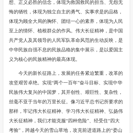
想、正义必胜的信念，体现为救国救民的担当、无怨无
悔的牺牲，体现为独立自主的勇气、实事求是的品格，
体现为顾全大局的胸怀、团结一心的素养，体现为人民
至上的情怀、植根群众的作风。伟大长征精神，是中国
共产党人及其领导的人民军队革命风范的生动反映，是
中华民族自强不息的民族品格的集中展示，是以爱国主
义为核心的民族精神的最高体现。
 今天的新长征路上，发展的任务紧迫繁重，改革的
攻坚艰苦卓绝。实现“两个一百年”奋斗目标、实现中华
民族伟大复兴的中国梦，其开创性、艰巨性、复杂性，
丝毫不亚于当年的万里长征。像习近平总书记所要求的
那样，牢记伟大长征精神、学习伟大长征精神、弘扬伟
大长征精神，我们才能克服“四种危险”、经受住“四大
考验”，跨越今天的雪山草地，攻克前进道路上的“娄山