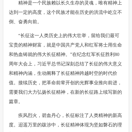
 精神是一个民族赖以长久生存的灵魂，唯有精神上
富媒体
摄影
新华广播
达到一定的高度，这个民族才能在历史的洪流中屹立不
倒、奋勇向前。
新华电视中文
新华电视英文
返回PC
 “长征这一人类历史上的伟大壮举，留给我们最可
宝贵的精神财富，就是中国共产党人和红军将士用生命
和热血铸就的伟大长征精神。”在纪念红军长征胜利80
周年大会上，习近平总书记深刻总结了长征的伟大意义
和精神内涵，生动阐释了长征精神跨越时空的时代价
值。接续历史，把革命前辈开创的光辉事业推向前进，
需要我们大力弘扬长征精神，在新的长征路上续写新的
篇章。
 疾风烈火，碧血丹心，长征标注了人类精神的新高
度。迢遥万里的跋涉中，长征精神体现为坚如磐石的理