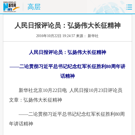
高层
首页
时政
国际
财经
人民日报评论员：弘扬伟大长征精神
2016年10月22日 19:24:57
来源： 新华社
娱乐
体育
人事
教育
人民日报评论员：弘扬伟大长征精神
时尚
思客
地方
法治
——二论贯彻习近平总书记纪念红军长征胜利80周年讲
港澳
台湾
华人
汽车
话精神
科技
能源
房产
公司
 新华社北京10月22日电 人民日报10月23日评论员
图片
视频
彩票
食品
文章：弘扬伟大长征精神
 ——二论贯彻习近平总书记纪念红军长征胜利80周
旅游
健康
信息化
数据
年讲话精神
金融
公益
军事
无人机