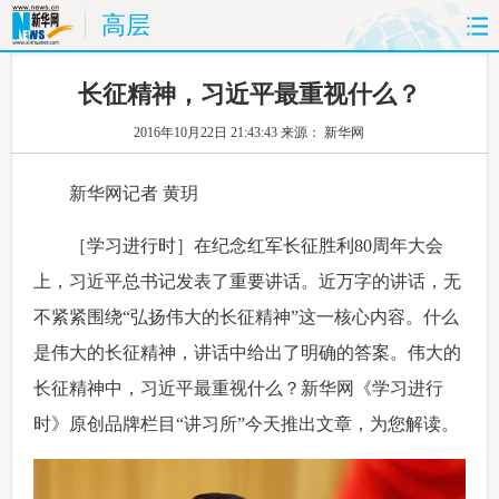
高层
首页
时政
国际
财经
长征精神，习近平最重视什么？
2016年10月22日 21:43:43
来源： 新华网
娱乐
体育
人事
教育
 新华网记者 黄玥
时尚
思客
地方
法治
 ［
学习进行时
］在纪念
红军长征胜利80周年
大会
港澳
台湾
华人
汽车
上，习近平总书记发表了重要讲话。近万字的讲话，无
科技
能源
房产
公司
不紧紧围绕“弘扬伟大的长征精神”这一核心内容。什么
是伟大的长征精神，讲话中给出了明确的答案。伟大的
图片
视频
彩票
食品
长征精神中，习近平最重视什么？新华网《学习进行
旅游
健康
信息化
数据
时》原创品牌栏目“讲习所”今天推出文章，为您解读。
金融
公益
军事
无人机