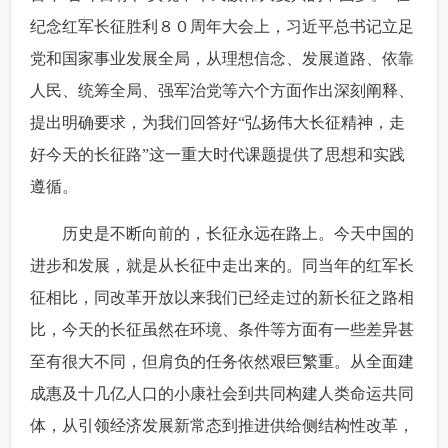
纪念红军长征胜利８０周年大会上，习近平总书记立足
富媒体
摄影
新华广播
党和国家事业发展全局，从理想信念、发展道路、依靠
新华电视中文
新华电视英文
返回PC
人民、统筹全局、强军治党等六个方面作出深刻阐释、
提出明确要求，为我们回答好“弘扬伟大长征精神，走
好今天的长征路”这一重大时代课题提供了思想和实践
遵循。
 历史是不断向前的，长征永远在路上。今天中国的
进步和发展，就是从长征中走出来的。同当年的红军长
征相比，同改革开放以来我们已经走过的新长征之路相
比，今天的长征虽然在环境、条件等方面有一些差异甚
至有很大不同，但肩负的任务依然艰巨繁重。从全面建
成惠及十几亿人口的小康社会到共同构建人类命运共同
体，从引领经济发展新常态到推进供给侧结构性改革，