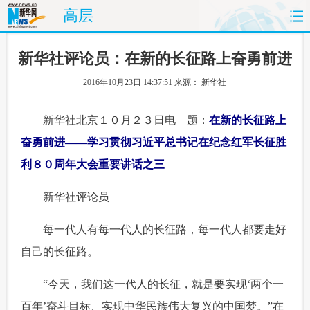
高层
首页
时政
国际
财经
新华社评论员：在新的长征路上奋勇前进
2016年10月23日 14:37:51
来源： 新华社
娱乐
体育
人事
教育
 新华社北京１０月２３日电 题：
在新的长征路上
时尚
思客
地方
法治
奋勇前进——学习贯彻习近平总书记在纪念红军长征胜
港澳
台湾
华人
汽车
利８０周年大会重要讲话之三
科技
能源
房产
公司
 新华社评论员
图片
视频
彩票
食品
 每一代人有每一代人的长征路，每一代人都要走好
自己的长征路。
旅游
健康
信息化
数据
 “今天，我们这一代人的长征，就是要实现‘两个一
金融
公益
军事
无人机
百年’奋斗目标、实现中华民族伟大复兴的中国梦。”在