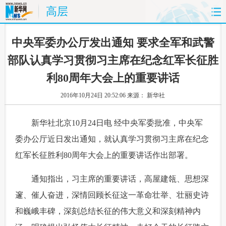
高层
首页
时政
国际
财经
 中央军委办公厅发出通知 要求全军和武警
部队认真学习贯彻习主席在纪念红军长征胜
娱乐
体育
人事
教育
利80周年大会上的重要讲话
时尚
思客
地方
法治
2016年10月24日 20:52:06
来源： 新华社
港澳
台湾
华人
汽车
 新华社北京10月24日电 经中央军委批准，中央军
委办公厅近日发出通知，就认真学习贯彻习主席在纪念
科技
能源
房产
公司
红军长征胜利80周年大会上的重要讲话作出部署。
图片
视频
彩票
食品
 通知指出，习主席的重要讲话，高屋建瓴、思想深
旅游
健康
信息化
数据
邃、催人奋进，深情回顾长征这一革命壮举、壮丽史诗
和巍峨丰碑，深刻总结长征的伟大意义和深刻精神内
金融
公益
军事
无人机