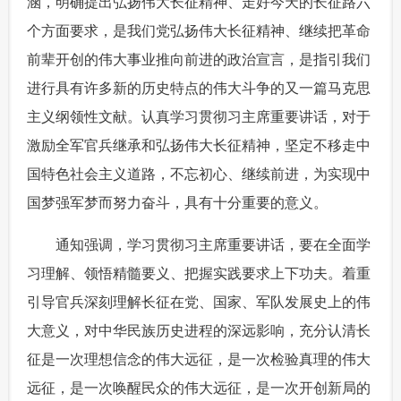
涵，明确提出弘扬伟大长征精神、走好今天的长征路六
富媒体
摄影
新华广播
个方面要求，是我们党弘扬伟大长征精神、继续把革命
前辈开创的伟大事业推向前进的政治宣言，是指引我们
新华电视中文
新华电视英文
返回PC
进行具有许多新的历史特点的伟大斗争的又一篇马克思
主义纲领性文献。认真学习贯彻习主席重要讲话，对于
激励全军官兵继承和弘扬伟大长征精神，坚定不移走中
国特色社会主义道路，不忘初心、继续前进，为实现中
国梦强军梦而努力奋斗，具有十分重要的意义。
 通知强调，学习贯彻习主席重要讲话，要在全面学
习理解、领悟精髓要义、把握实践要求上下功夫。着重
引导官兵深刻理解长征在党、国家、军队发展史上的伟
大意义，对中华民族历史进程的深远影响，充分认清长
征是一次理想信念的伟大远征，是一次检验真理的伟大
远征，是一次唤醒民众的伟大远征，是一次开创新局的