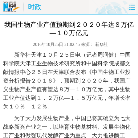
时政
首页
时政
国际
财经
 我国生物产业产值预期到２０２０年达８万亿
—１０万亿元
娱乐
体育
人事
教育
2016年10月25日 21:02:45
来源：
新华社
时尚
思客
地方
法治
 新华社天津１０月２５日电（记者周润健）中国
科学院天津工业生物技术研究所和中国科学院成都文
港澳
台湾
华人
汽车
献情报中心２５日在天津联合发布《中国生物工业投
资分析报告２０１６》，预期到２０２０年，我国广
科技
能源
房产
公司
义生物产业产值有望达８万—１０万亿元，其中生物
工业产值达到１．２万亿—１．５万亿元，年增长率
图片
视频
彩票
食品
为１０％—１２％。
旅游
健康
信息化
数据
 为了大力发展生物产业，中国已将其确立为七大
战略新兴产业之一，以培育生物基材料、发展生物化
金融
公益
军事
无人机
工产业和做强现代发酵产业为重点，大力推进酶工