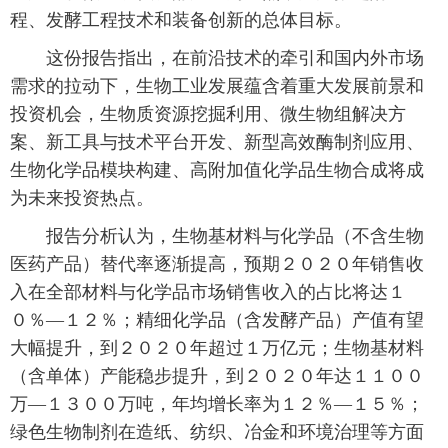
程、发酵工程技术和装备创新的总体目标。
富媒体
摄影
新华广播
 这份报告指出，在前沿技术的牵引和国内外市场
需求的拉动下，生物工业发展蕴含着重大发展前景和
新华电视中文
新华电视英文
返回PC
投资机会，生物质资源挖掘利用、微生物组解决方
案、新工具与技术平台开发、新型高效酶制剂应用、
生物化学品模块构建、高附加值化学品生物合成将成
为未来投资热点。
 报告分析认为，生物基材料与化学品（不含生物
医药产品）替代率逐渐提高，预期２０２０年销售收
入在全部材料与化学品市场销售收入的占比将达１
０％—１２％；精细化学品（含发酵产品）产值有望
大幅提升，到２０２０年超过１万亿元；生物基材料
（含单体）产能稳步提升，到２０２０年达１１００
万—１３００万吨，年均增长率为１２％—１５％；
绿色生物制剂在造纸、纺织、冶金和环境治理等方面