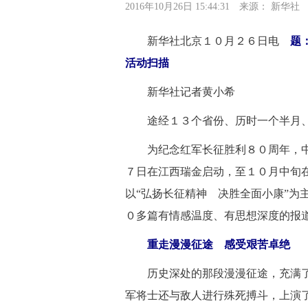
2016年10月26日 15:44:31
来源：
新华社
新华社北京１０月２６日电
题
活动扫描
 新华社记者黄小希
 途经１３个省份、历时一个半月、
 为纪念红军长征胜利８０周年，中
７日在江西瑞金启动，至１０月中旬
以“弘扬长征精神 决胜全面小康”为
０多篇有情感温度、有思想深度的报
重走漫漫征途 感受艰苦卓绝
 历史深处的那段漫漫征途，充满了
军将士还与敌人进行殊死搏斗，上演