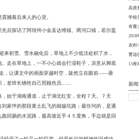
震撼着后来人的心灵。
先后探访了阿坝州小金县达维镇、两河口镇，若尔盖
迎来初雪。雪水融化后，草地上不少低洼处积了水，
地。走在草地上，一不小心就会打湿鞋子，凉意从脚底
行走，让课文中的画面穿越时空，陡然立在眼前——垂
织，老班长牺牲自己照顾伤员……
，始于湖南通道，止于湖北红安，全程７天。７天
往刘家坪的那段黄土乱飞的颠簸坑路；最坎坷的，是通
九曲回肠的水泥路，最高坡近乎４５度角，手边就是回
活经历了一轮又一轮巨变，但是长征的精神依旧感动