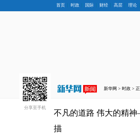
首页
时政
国际
财经
高层
理论
新华网 >
时政
 > 
分享至手机
 不凡的道路 伟大的精
描