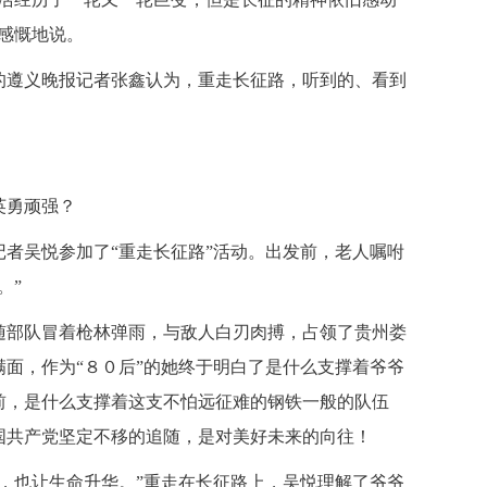
感慨地说。
遵义晚报记者张鑫认为，重走长征路，听到的、看到
。
英勇顽强？
者吴悦参加了“重走长征路”活动。出发前，老人嘱咐
。”
部队冒着枪林弹雨，与敌人白刃肉搏，占领了贵州娄
面，作为“８０后”的她终于明白了是什么支撑着爷爷
前，是什么支撑着这支不怕远征难的钢铁一般的队伍
国共产党坚定不移的追随，是对美好未来的向往！
，也让生命升华。”重走在长征路上，吴悦理解了爷爷