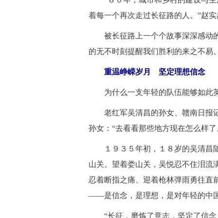
着每一个再次走过长征路的人。”赵实
 被长征路上一个个故事深深感动的
的无不时刻提醒我们胜利的来之不易
重温峥嵘岁月 坚定理想信念
 为什么一支年轻的队伍能够如此
 老红军吴清昌的孙女、赣南日报记
孙女：“去看看那些地方现在怎么样了
 １９３５年初，１８岁的吴清昌随
山关。望着娄山关，吴悦忍不住泪流满
忍着断指之痛、迎着枪林弹雨勇往直
——是信念，是理想，是对年轻的中
 “长征，磨炼了意志，坚定了信念