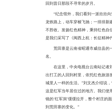
回到昔日那段不寻常的岁月。
 “纪念馆外，我们看到一派欣欣向荣
龙铁路上，动车穿梭飞驰；一排排新
不胜收。发扬红色精神，秉持红色自
是我们采写了《闽西上杭：长征精神
 荒田寨是云南省昭通市威信县的一
名。
 在这里，中央电视台云南站记者刘
出打工的人回到村里，依托红色旅游
城里人一样的生活。”刘文杰介绍说，
这是红军当年居住过的地方。我们使
镜的‘红军洞’缓缓拉开，整个村庄的
到荒田寨的变化。”