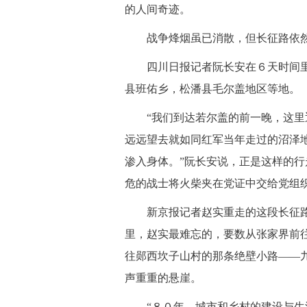
的人间奇迹。
 战争烽烟虽已消散，但长征路依然
 四川日报记者阮长安在６天时间里
县班佑乡，松潘县毛尔盖地区等地。
 “我们到达若尔盖的前一晚，这里
远远望去就如同红军当年走过的沼泽
渗入身体。”阮长安说，正是这样的
危的战士将火柴夹在党证中交给党组
 新京报记者赵实重走的这段长征路
里，赵实最难忘的，要数从张家界前
往郧西坎子山村的那条绝壁小路——
声重重的悬崖。
 “８０年，城市和乡村的建设与生