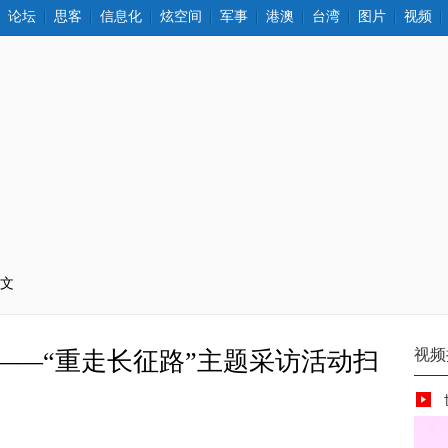
论坛
思客
信息化
炫空间
军事
港澳
台湾
图片
视频
正文
神——“重走长征路”主题采访活动扫