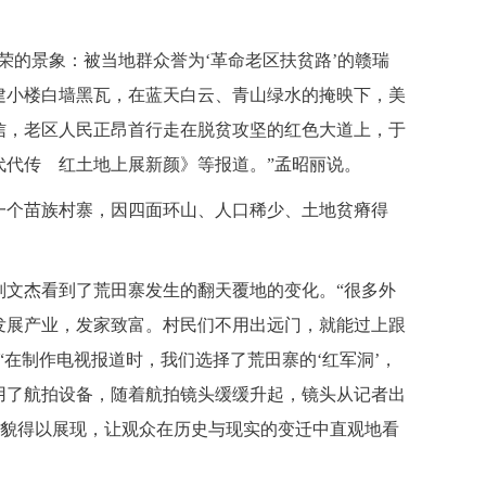
的景象：被当地群众誉为‘革命老区扶贫路’的赣瑞
建小楼白墙黑瓦，在蓝天白云、青山绿水的掩映下，美
信，老区人民正昂首行走在脱贫攻坚的红色大道上，于
代代传 红土地上展新颜》等报道。”孟昭丽说。
个苗族村寨，因四面环山、人口稀少、土地贫瘠得
文杰看到了荒田寨发生的翻天覆地的变化。“很多外
发展产业，发家致富。村民们不用出远门，就能过上跟
“在制作电视报道时，我们选择了荒田寨的‘红军洞’，
用了航拍设备，随着航拍镜头缓缓升起，镜头从记者出
面貌得以展现，让观众在历史与现实的变迁中直观地看